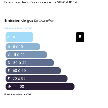
Estimation des coûts annuels entre 618 € et 1120 €
Emission de gaz
Kg Co2m²/an
Faible émission de CO2
5
A <6
B 6 à 10
C 11 à 29
D 30 à 49
E 50 à 69
F 70 à 99
G >=100
Forte émission de CO2