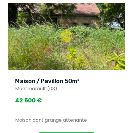
Maison / Pavillon 50m²
M
Montmarault (03)
M
42 500 €
5
Maison dont grange attenante
2