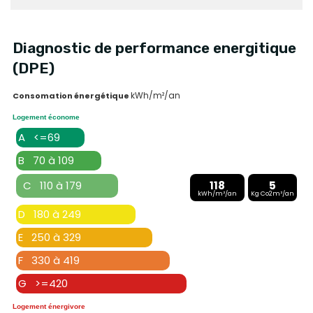
Diagnostic de performance energitique
(DPE)
kWh/m²/an
Consomation énergétique
Logement économe
A <=69
B 70 à 109
C 110 à 179
118
5
kWh/m²/an
Kg Co2m²/an
D 180 à 249
E 250 à 329
F 330 à 419
G >=420
Logement énergivore